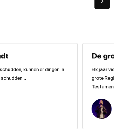
udt
De grote 
 schudden, kunnen er dingen in
Elk jaar vieren w
en schudden…
grote Regisseur i
Testament en de 
Jor