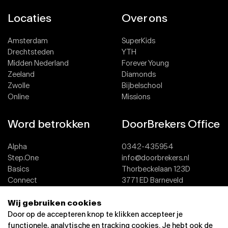
Locaties
Over ons
Amsterdam
SuperKids
Drechtsteden
YTH
Midden Nederland
Forever Young
Zeeland
Diamonds
Zwolle
Bijbelschool
Online
Missions
Word betrokken
DoorBrekers Office
Alpha
0342-435954
Step.One
info@doorbrekers.nl
Basics
Thorbeckelaan 123D
Connect
3771 ED Barneveld
Team
Wij gebruiken cookies
Dopen
Contact
Door op de accepteren knop te klikken accepteer je
functionele, analytische en tracking cookies. Je hebt ook de