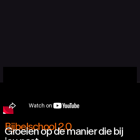
Bijbelschool 2.0
Groeien op de manier die bij