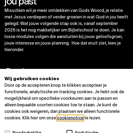
jou past
Misschien wil je meer ontdekken van Gods Woord, je relatie
met Jezus verdiepen of verder groeien in wat God in jou heeft
gelegd. Wat jouw volgende stap ook is, vanaf september
2026 is het nog makkelijker om Bijbelschool te doen. Je kan
losse modules volgen die aansluiten bij jouw geloofsgroei,
jouw interesse en jouw planning. Hoe dat eruit ziet, lees je
hieronder.
De nieuwe opzet
Het Bijbelschoolseizoen heeft 4 periodes van 8 lesweken.
Wij gebruiken cookies
Per periode kun je 1 module volgen van 8 lesweken. Je
Door op de accepteren knop te klikken accepteer je
commit je alleen aan de module waarvoor je je hebt
functionele, analytische en tracking cookies. Je hebt ook de
aangemeld. Wil je in een volgende periode weer een module
mogelijkheid om specifieke voorkeuren aan te passen en
volgen, dan kan dat. Daarvoor meld je je dan apart aan bij die
alleen bepaalde soorten cookies toe te staan. Je kunt de
module. Sommige modules worden twee keer per jaar
cookies ook weigeren, dan plaatsen we alleen functionele
aangeboden.
cookies. Klik hier om onze
cookienotice
te lezen.
Modules
Noodzakelijke
Analytische