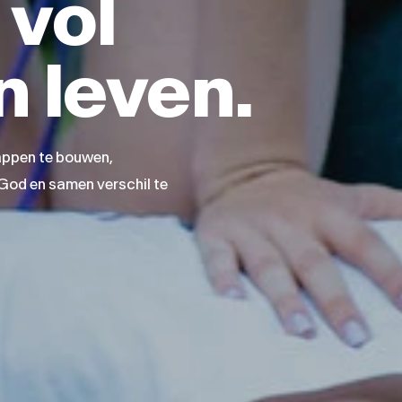
 vol
n leven.
happen te bouwen,
t God en samen verschil te