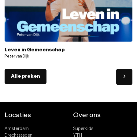
Leven in Gemeenschap
Peter van Dijk
Alle preken
Locaties
Over ons
Amsterdam
SuperKids
Drechtsteden
YTH