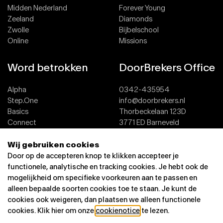
Midden Nederland
Forever Young
Zeeland
Diamonds
Zwolle
Bijbelschool
Online
Missions
Word betrokken
DoorBrekers Office
Alpha
0342-435954
Step.One
info@doorbrekers.nl
Basics
Thorbeckelaan 123D
Connect
3771 ED Barneveld
Team
Wij gebruiken cookies
Dopen
Contact
Door op de accepteren knop te klikken accepteer je
functionele, analytische en tracking cookies. Je hebt ook de
mogelijkheid om specifieke voorkeuren aan te passen en
alleen bepaalde soorten cookies toe te staan. Je kunt de
cookies ook weigeren, dan plaatsen we alleen functionele
cookies. Klik hier om onze
cookienotice
te lezen.