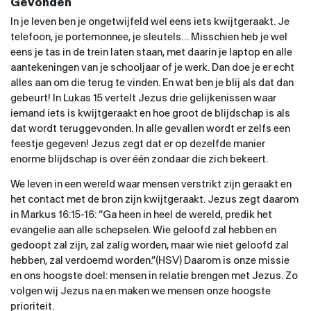
Gevonden
In je leven ben je ongetwijfeld wel eens iets kwijtgeraakt. Je
telefoon, je portemonnee, je sleutels… Misschien heb je wel
eens je tas in de trein laten staan, met daarin je laptop en alle
aantekeningen van je schooljaar of je werk. Dan doe je er echt
alles aan om die terug te vinden. En wat ben je blij als dat dan
gebeurt! In Lukas 15 vertelt Jezus drie gelijkenissen waar
iemand iets is kwijtgeraakt en hoe groot de blijdschap is als
dat wordt teruggevonden. In alle gevallen wordt er zelfs een
feestje gegeven! Jezus zegt dat er op dezelfde manier
enorme blijdschap is over één zondaar die zich bekeert.
We leven in een wereld waar mensen verstrikt zijn geraakt en
het contact met de bron zijn kwijtgeraakt. Jezus zegt daarom
in Markus 16:15-16: “Ga heen in heel de wereld, predik het
evangelie aan alle schepselen. Wie geloofd zal hebben en
gedoopt zal zijn, zal zalig worden, maar wie niet geloofd zal
hebben, zal verdoemd worden.”(HSV) Daarom is onze missie
en ons hoogste doel: mensen in relatie brengen met Jezus. Zo
volgen wij Jezus na en maken we mensen onze hoogste
prioriteit.