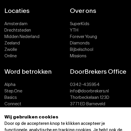
Locaties
Over ons
Amsterdam
SuperKids
Drechtsteden
YTH
Midden Nederland
Forever Young
Zeeland
Diamonds
Zwolle
Bijbelschool
Online
Missions
Word betrokken
DoorBrekers Office
Alpha
0342-435954
Step.One
info@doorbrekers.nl
Basics
Thorbeckelaan 123D
Connect
3771 ED Barneveld
Team
Wij gebruiken cookies
Dopen
Contact
Door op de accepteren knop te klikken accepteer je
functionele, analytische en tracking cookies. Je hebt ook de