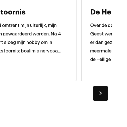
toornis
De Heilige
 omtrent mijn uiterlijk, mijn
Over de doop met
 en gewaardeerd worden. Na 4
Geest werd niet g
ort sloeg mijn hobby om in
er dan gezegd, “d
tstoornis: boulimia nervosa…
meermalen door d
de Heilige Geest 