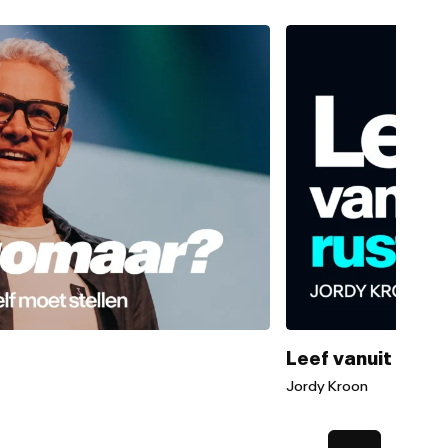
Leef vanuit de ru
Jordy Kroon