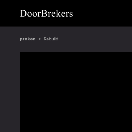
preken
>
Rebuild