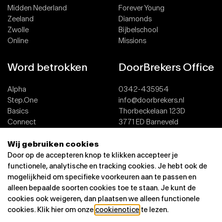
Midden Nederland
Forever Young
Zeeland
Diamonds
Zwolle
Bijbelschool
Online
Missions
Word betrokken
DoorBrekers Office
Alpha
0342-435954
Step.One
info@doorbrekers.nl
Basics
Thorbeckelaan 123D
Connect
3771 ED Barneveld
Team
Wij gebruiken cookies
Dopen
Contact
Door op de accepteren knop te klikken accepteer je
functionele, analytische en tracking cookies. Je hebt ook de
mogelijkheid om specifieke voorkeuren aan te passen en
alleen bepaalde soorten cookies toe te staan. Je kunt de
cookies ook weigeren, dan plaatsen we alleen functionele
cookies. Klik hier om onze
cookienotice
te lezen.