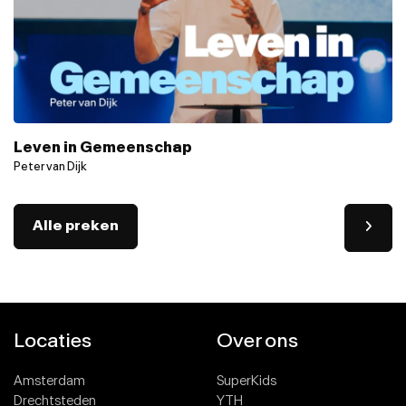
Leven in Gemeenschap
Peter van Dijk
Alle preken
Locaties
Over ons
Amsterdam
SuperKids
Drechtsteden
YTH