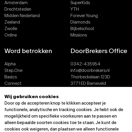
Amsterdam
SuperKids
Drechtsteden
YTH
Midden Nederland
Forever Young
Zeeland
Diamonds
Zwolle
Bijbelschool
Online
Missions
Word betrokken
DoorBrekers Office
Alpha
0342-435954
Step.One
info@doorbrekers.nl
Basics
Thorbeckelaan 123D
Connect
3771 ED Barneveld
Team
Wij gebruiken cookies
Dopen
Contact
Door op de accepteren knop te klikken accepteer je
functionele, analytische en tracking cookies. Je hebt ook de
mogelijkheid om specifieke voorkeuren aan te passen en
alleen bepaalde soorten cookies toe te staan. Je kunt de
cookies ook weigeren, dan plaatsen we alleen functionele