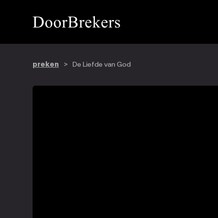
preken
>
De Liefde van God