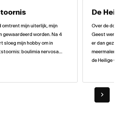
toornis
De Heilige
 omtrent mijn uiterlijk, mijn
Over de doop met
 en gewaardeerd worden. Na 4
Geest werd niet g
ort sloeg mijn hobby om in
er dan gezegd, “d
tstoornis: boulimia nervosa…
meermalen door d
de Heilige Geest 