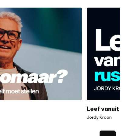
Leef vanuit de ru
Jordy Kroon