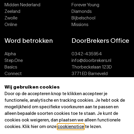
Midden Nederland
Forever Young
Zeeland
Diamonds
Zwolle
Bijbelschool
Online
Missions
Word betrokken
DoorBrekers Office
Alpha
0342-435954
Step.One
info@doorbrekers.nl
Basics
Thorbeckelaan 123D
Connect
3771 ED Barneveld
Team
Wij gebruiken cookies
Dopen
Contact
Door op de accepteren knop te klikken accepteer je
functionele, analytische en tracking cookies. Je hebt ook de
mogelijkheid om specifieke voorkeuren aan te passen en
alleen bepaalde soorten cookies toe te staan. Je kunt de
cookies ook weigeren, dan plaatsen we alleen functionele
cookies. Klik hier om onze
cookienotice
te lezen.