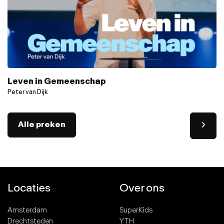
Leven in Gemeenschap
Peter van Dijk
Alle preken
Locaties
Over ons
Amsterdam
SuperKids
Drechtsteden
YTH