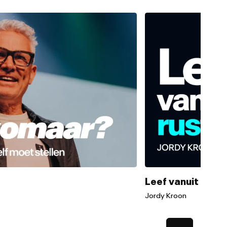
Leef vanuit de ru
Jordy Kroon