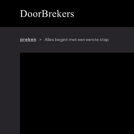
preken
>
Alles begint met een eerste stap