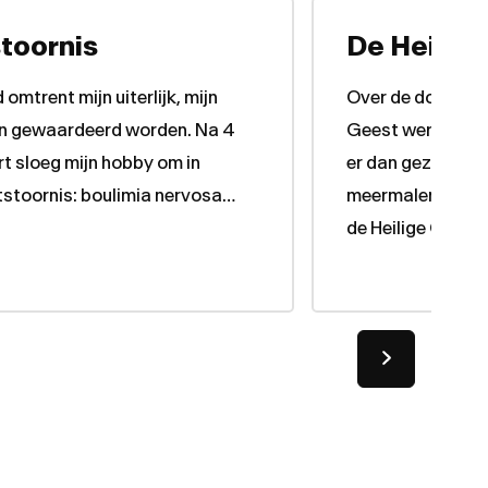
toornis
De Heilige
 omtrent mijn uiterlijk, mijn
Over de doop met
 en gewaardeerd worden. Na 4
Geest werd niet g
ort sloeg mijn hobby om in
er dan gezegd, “d
tstoornis: boulimia nervosa…
meermalen door d
de Heilige Geest 