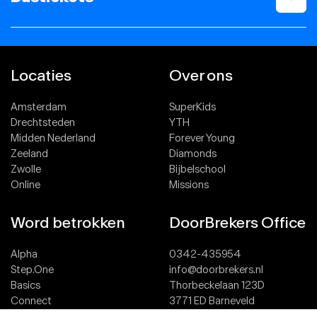
Locaties
Over ons
Amsterdam
SuperKids
Drechtsteden
YTH
Midden Nederland
Forever Young
Zeeland
Diamonds
Zwolle
Bijbelschool
Online
Missions
Word betrokken
DoorBrekers Office
Alpha
0342-435954
Step.One
info@doorbrekers.nl
Basics
Thorbeckelaan 123D
Connect
3771 ED Barneveld
Team