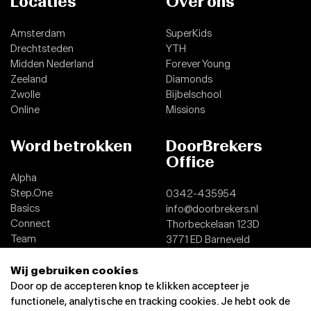
Locaties
Over ons
Amsterdam
SuperKids
Drechtsteden
YTH
Midden Nederland
Forever Young
Zeeland
Diamonds
Zwolle
Bijbelschool
Online
Missions
Word betrokken
DoorBrekers
Office
Alpha
Step.One
0342-435954
Basics
info@doorbrekers.nl
Connect
Thorbeckelaan 123D
Team
3771 ED Barneveld
Dopen
Wij gebruiken cookies
Contact
Door op de accepteren knop te klikken accepteer je
functionele, analytische en tracking cookies. Je hebt ook de